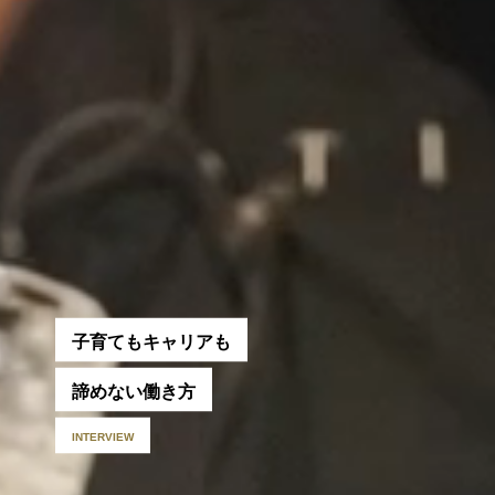
子
育
て
も
キ
ャ
リ
ア
も
諦
め
な
い
働
き
方
I
N
T
E
R
V
I
E
W